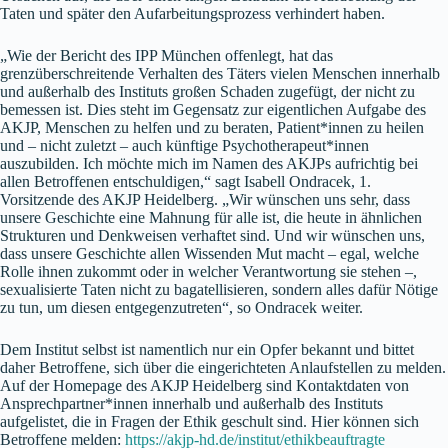
Taten und später den Aufarbeitungsprozess verhindert haben.
„Wie der Bericht des IPP München offenlegt, hat das
grenzüberschreitende Verhalten des Täters vielen Menschen innerhalb
und außerhalb des Instituts großen Schaden zugefügt, der nicht zu
bemessen ist. Dies steht im Gegensatz zur eigentlichen Aufgabe des
AKJP, Menschen zu helfen und zu beraten, Patient*innen zu heilen
und – nicht zuletzt – auch künftige Psychotherapeut*innen
auszubilden. Ich möchte mich im Namen des AKJPs aufrichtig bei
allen Betroffenen entschuldigen,“ sagt Isabell Ondracek, 1.
Vorsitzende des AKJP Heidelberg. „Wir wünschen uns sehr, dass
unsere Geschichte eine Mahnung für alle ist, die heute in ähnlichen
Strukturen und Denkweisen verhaftet sind. Und wir wünschen uns,
dass unsere Geschichte allen Wissenden Mut macht – egal, welche
Rolle ihnen zukommt oder in welcher Verantwortung sie stehen –,
sexualisierte Taten nicht zu bagatellisieren, sondern alles dafür Nötige
zu tun, um diesen entgegenzutreten“, so Ondracek weiter.
Dem Institut selbst ist namentlich nur ein Opfer bekannt und bittet
daher Betroffene, sich über die eingerichteten Anlaufstellen zu melden.
Auf der Homepage des AKJP Heidelberg sind Kontaktdaten von
Ansprechpartner*innen innerhalb und außerhalb des Instituts
aufgelistet, die in Fragen der Ethik geschult sind. Hier können sich
Betroffene melden:
https://akjp-hd.de/institut/ethikbeauftragte